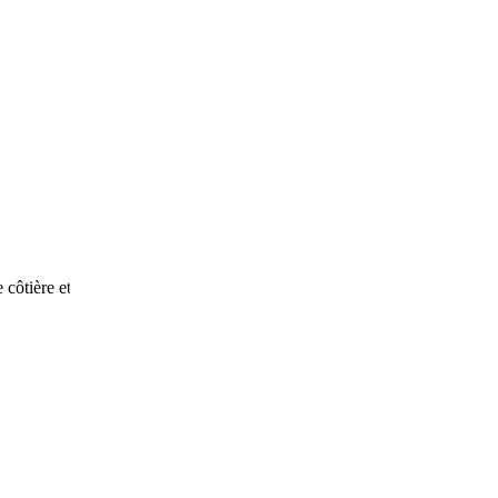
tière et les autorités portuaires.