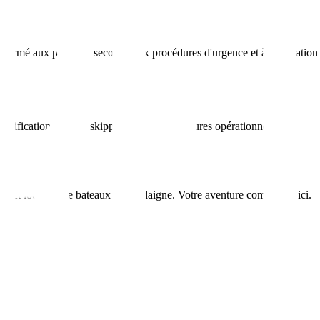
, formé aux premiers secours, aux procédures d'urgence et à l'utilisation
ualifications de nos skippers ou nos procédures opérationnelles, nous ser
um et location de bateaux en Sardaigne. Votre aventure commence ici.