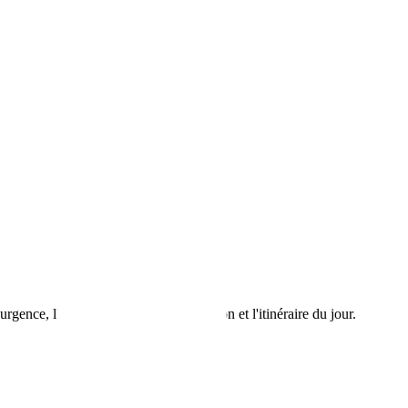
urgence, l'équipement de communication et l'itinéraire du jour.