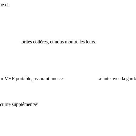
e charter.
et aux autorités côtières, et nous montre les leurs.
r VHF portable, assurant une communication redondante avec la garde cô
curité supplémentaires.