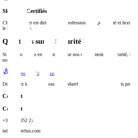
Skippers Certifiés
Chaque charter est dirigé par un professionnel expérimenté et licencié
le littoral sarde.
Questions sur la Sécurité ?
Si vous souhaitez en savoir plus sur nos équipements de sécurité, les q
nous.
Réserver
Contactez-nous
Découvrez le luxe sur l'eau avec MareFun – charters de yachts premi
Contact
Contact
+39 320 052 2100
info@marefun.com