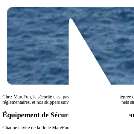
Skip to content
Flotte Charter
Guides de Voyage
Contact
À Propos
🇫🇷
FR
🇬🇧
EN
🇮🇹
IT
🇩🇪
DE
🇫🇷
FR
Sécurité à Bord
Chaque bateau. Chaque charter. À chaque fois.
Chez MareFun, la sécurité n'est pas une politique — elle est intégrée 
réglementaires, et nos skippers suivent des protocoles opérationnels s
Équipement de Sécurité sur Chaque Batea
Chaque navire de la flotte MareFun est équipé des éléments suivants 