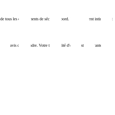
 de tous les équipements de sécurité à bord. Ils connaissent intimement
ons ravis de répondre. Votre tranquillité d'esprit est importante pour