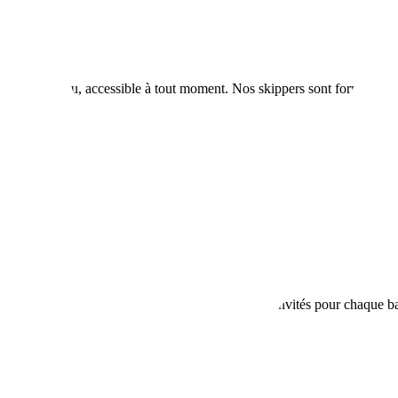
 chaque bateau, accessible à tout moment. Nos skippers sont formés à son
tous les navires.
. Les quantités correspondent à la limite stricte d'invités pour chaque b