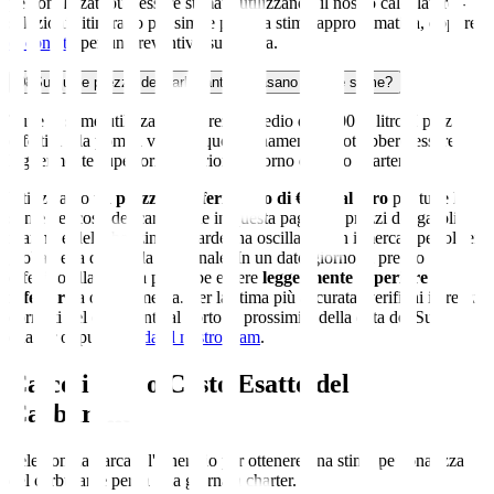
personalizzati può essere stimato utilizzando il nostro calcolatore -
selezioni l'itinerario più simile per una stima approssimativa, oppure
ci contatti
per un preventivo su misura.
08
Su quale prezzo del carburante si basano queste stime?
Tutte le stime utilizzano un prezzo medio di €2,00 al litro. I prezzi
effettivi alla pompa variano quotidianamente e potrebbero essere
leggermente superiori o inferiori il giorno del Suo charter.
Utilizziamo un
prezzo di riferimento di €2,00 al litro
per tutte le
stime dei costi del carburante in questa pagina. I prezzi del gasolio
marino e della benzina in Sardegna oscillano con i mercati petroliferi
globali e la domanda stagionale. In un dato giorno, il prezzo
effettivo alla pompa potrebbe essere
leggermente superiore o
inferiore
a questa media. Per la stima più accurata, verifichi i prezzi
correnti del carburante al porto in prossimità della data del Suo
charter oppure
chieda al nostro team
.
Calcoli il Suo Costo Esatto del
Carburante
Selezioni la barca e l'itinerario per ottenere una stima personalizzata
del carburante per la Sua giornata charter.