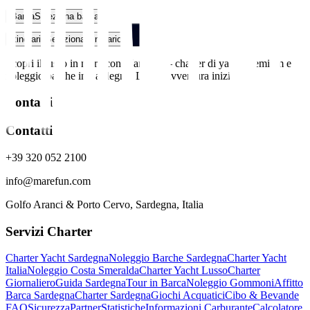
Barca
Seleziona barca
Itinerario
Seleziona itinerario
Scopri il lusso in mare con MareFun – charter di yacht premium e
noleggio barche in Sardegna. La tua avventura inizia qui.
Contatti
Contatti
+39 320 052 2100
info@marefun.com
Golfo Aranci & Porto Cervo, Sardegna, Italia
Servizi Charter
Charter Yacht Sardegna
Noleggio Barche Sardegna
Charter Yacht
Italia
Noleggio Costa Smeralda
Charter Yacht Lusso
Charter
Giornaliero
Guida Sardegna
Tour in Barca
Noleggio Gommoni
Affitto
Barca Sardegna
Charter Sardegna
Giochi Acquatici
Cibo & Bevande
FAQ
Sicurezza
Partner
Statistiche
Informazioni Carburante
Calcolatore