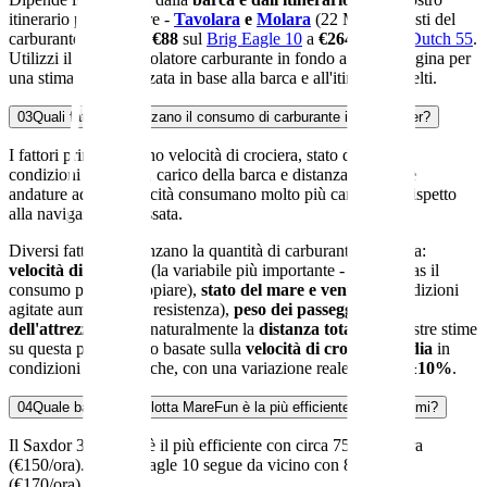
itinerario più popolare -
Tavolara
e
Molara
(22 MN) - i costi del
carburante vanno da
€88
sul
Brig Eagle 10
a
€264
sul
VanDutch 55
.
Utilizzi il nostro calcolatore carburante in fondo a questa pagina per
una stima personalizzata in base alla barca e all'itinerario scelti.
03
Quali fattori influenzano il consumo di carburante in un charter?
I fattori principali sono velocità di crociera, stato del mare,
condizioni del vento, carico della barca e distanza totale. Le
andature ad alta velocità consumano molto più carburante rispetto
alla navigazione rilassata.
Diversi fattori influenzano la quantità di carburante utilizzata:
velocità di crociera
(la variabile più importante - a pieno gas il
consumo può raddoppiare),
stato del mare e vento
(le condizioni
agitate aumentano la resistenza),
peso dei passeggeri e
dell'attrezzatura
, e naturalmente la
distanza totale
. Le nostre stime
su questa pagina sono basate sulla
velocità di crociera media
in
condizioni estive tipiche, con una variazione reale di circa
±10%
.
04
Quale barca della flotta MareFun è la più efficiente nei consumi?
Il Saxdor 320 GTO è il più efficiente con circa 75 litri all'ora
(€150/ora). Il Brig Eagle 10 segue da vicino con 85 L/ora
(€170/ora).