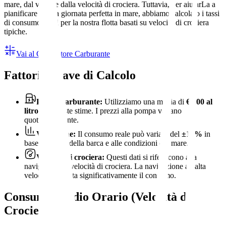
mare, dal vento e dalla velocità di crociera. Tuttavia, per aiutarLa a
pianificare la Sua giornata perfetta in mare, abbiamo calcolato i tassi
di consumo medi per la nostra flotta basati su velocità di crociera
tipiche.
Vai al Calcolatore Carburante
Fattori Chiave di Calcolo
Prezzo carburante:
Utilizziamo una media di
€2,00 al
litro
per queste stime. I prezzi alla pompa variano
quotidianamente.
Variazione:
Il consumo reale può variare del
±10%
in
base al carico della barca e alle condizioni del mare.
Velocità di crociera:
Questi dati si riferiscono alla
navigazione a velocità di crociera. La navigazione ad alta
velocità aumenta significativamente il consumo.
Consumo Medio Orario
(Velocità di
Crociera)