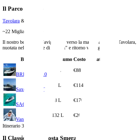
Il Parco Marino
Tavolara
&
Molara
~
22
Miglia Nautiche
Il nostro bestseller. Navigazione verso la maestosa Isola di Tavolara,
nuotata nelle "Piscine di Molara" e ritorno via Figarolo.
Barca
Consumo
Costo Stimato
44
L
€88
BRIG Eagle 10
57
L
€114
Saxdor 320 GTO
88
L
€176
SACS Strider 15
132
L
€264
VanDutch 55
Itinerario
3
Il Classico della Costa Smeralda