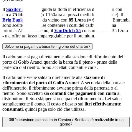
Il
Saxdor 320 GTO
guida la flotta in efficienza dei consumi con
circa
75 litri all'ora
(≈ €150/ora ai prezzi medi del carburante). Il
Brig Eagle 10
segue da vicino con
85 L/ora
(≈ €170/ora). Entrambi
sono scelte eccellenti se contenere i costi del carburante è una
priorità. All'altro estremo, il
VanDutch 55
consuma circa 135 L/ora
- ma offre un lusso impareggiabile per il premium.
05
Come si paga il carburante il giorno del charter?
Il carburante si paga direttamente alla stazione di rifornimento del
porto di Golfo Aranci quando la barca fa il pieno - prima della
partenza o al rientro. Sono accettati contanti e carta.
Il carburante viene saldato direttamente alla
stazione di
rifornimento del porto di Golfo Aranci
. A seconda della barca e
dell'itinerario, il rifornimento avviene prima della partenza o al
rientro. Sono accettati sia
contanti che pagamenti con carta
al
distributore. Il Suo skipper si occupa del rifornimento - Lei salda
semplicemente il conto. Il costo è basato sui
litri effettivamente
consumati
, quindi paga solo ciò che utilizza.
06
L'escursione giornaliera in Corsica / Bonifacio è realizzabile in un
giorno?