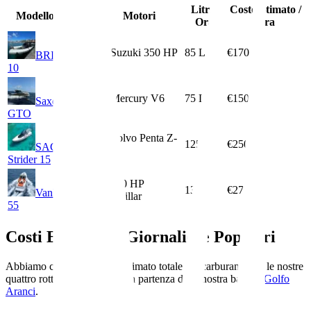
Litri /
Costo Stimato /
Modello Barca
Motori
Ora
Ora
2× Suzuki 350 HP
85
L
€170
BRIG Eagle
10
2× Mercury V6
75
L
€150
Saxdor 320
GTO
2× Volvo Penta Z-
125
L
€250
SACS
Drive
Strider 15
2× 950 HP
135
L
€270
VanDutch
Caterpillar
55
Costi Escursioni Giornaliere Popolari
Abbiamo calcolato il costo stimato totale del carburante per le nostre
quattro rotte più popolari, con partenza dalla nostra base di
Golfo
Aranci
.