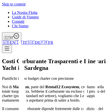
Skip to content
La Nostra Flotta
Guide di Viaggio
Contatti
Chi Siamo
🇮🇹
IT
🇬🇧
EN
🇮🇹
IT
🇩🇪
DE
🇫🇷
FR
Costi Carburante Trasparenti e Itinerari
Yacht in Sardegna
Pianifichi il Suo budget charter con precisione
Noi di
MareFun
, parte del
Rental12 Ecosystem
, crediamo nella
totale trasparenza. Sebbene il carburante sia escluso dal prezzo del
charter (prassi standard nel settore), vogliamo che Lei sappia
esattamente cosa aspettarsi prima di salire a bordo.
Il consumo di carburante dipende fortemente dalle condizioni del