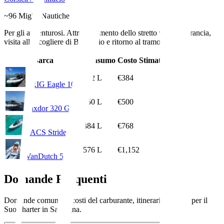
~
96
Miglia Nautiche
Per gli avventurosi. Attraversamento dello stretto verso la Francia,
visita alle scogliere di Bonifacio e ritorno al tramonto.
Barca
Consumo
Costo Stimato
192
L
€384
BRIG Eagle 10
250
L
€500
Saxdor 320 GTO
384
L
€768
SACS Strider 15
576
L
€1,152
VanDutch 55
Domande Frequenti
Domande comuni su costi del carburante, itinerari e budget per il
Suo charter in Sardegna.