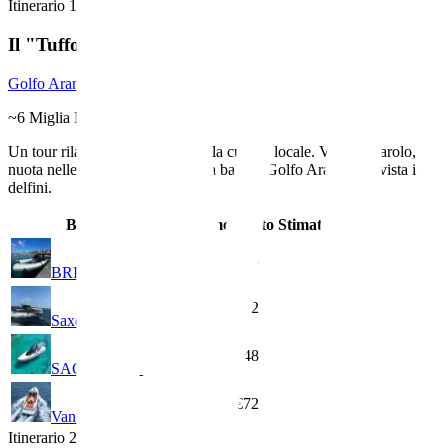
Itinerario
1
Il "Tuffo Veloce"
Golfo Aranci Bay & Dolphins
~
6
Miglia Nautiche
Un tour rilassante all'insegna della cultura locale. Visita Figarolo,
nuota nelle acque cristalline della baia di Golfo Aranci e avvista i
delfini.
Barca
Consumo
Costo Stimato
12
L
€24
BRIG Eagle 10
16
L
€32
Saxdor 320 GTO
24
L
€48
SACS Strider 15
36
L
€72
VanDutch 55
Itinerario
2