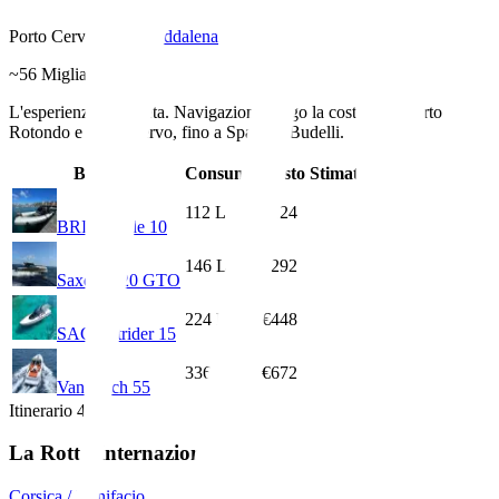
Porto Cervo &
La Maddalena
~
56
Miglia Nautiche
L'esperienza completa. Navigazione lungo la costa oltre Porto
Rotondo e Porto Cervo, fino a Spargi e Budelli.
Barca
Consumo
Costo Stimato
112
L
€224
BRIG Eagle 10
146
L
€292
Saxdor 320 GTO
224
L
€448
SACS Strider 15
336
L
€672
VanDutch 55
Itinerario
4
La Rotta Internazionale
Corsica / Bonifacio