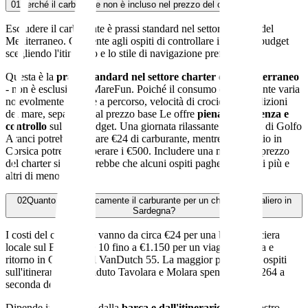
01
Perché il carburante non è incluso nel prezzo del charter?
Escludere il carburante è prassi standard nel settore charter del
Mediterraneo. Consente agli ospiti di controllare il proprio budget
scegliendo l'itinerario e lo stile di navigazione preferiti.
Questa è la
prassi standard nel settore charter del Mediterraneo
- non è esclusiva di MareFun. Poiché il consumo di carburante varia
notevolmente in base a percorso, velocità di crociera e condizioni
del mare, separarlo dal prezzo base Le offre
piena trasparenza e
controllo
sul Suo budget. Una giornata rilassante nella baia di Golfo
Aranci potrebbe costare €24 di carburante, mentre un viaggio in
Corsica potrebbe superare i €500. Includere una media nel prezzo
del charter significherebbe che alcuni ospiti pagherebbero di più e
altri di meno.
02
Quanto costa tipicamente il carburante per un charter giornaliero in
Sardegna?
I costi del carburante vanno da circa €24 per una breve crociera
locale sul Brig Eagle 10 fino a €1.150 per un viaggio andata e
ritorno in Corsica sul VanDutch 55. La maggior parte degli ospiti
sull'itinerario più venduto Tavolara e Molara spende €88–€264 a
seconda della barca.
Dipende interamente dalla
barca e dall'itinerario
. Per il nostro