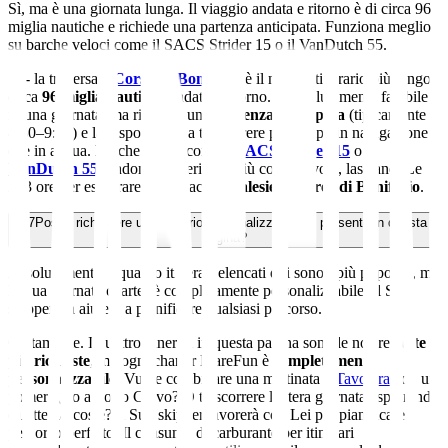
Sì, ma è una giornata lunga. Il viaggio andata e ritorno è di circa 96
miglia nautiche e richiede una partenza anticipata. Funziona meglio
su barche veloci come il SACS Strider 15 o il VanDutch 55.
Sì - la traversata
Corsica / Bonifacio
è il nostro itinerario più lungo,
circa
96 miglia nautiche
andata e ritorno. È assolutamente fattibile
in una giornata, ma richiede una
partenza anticipata
(tipicamente
8:30–9:00) e la disponibilità a trascorrere più tempo in navigazione
che in acqua. Barche veloci come il
SACS Strider 15
o il
VanDutch 55
rendono l'esperienza più confortevole, lasciandoLe
2–3 ore per esplorare le spettacolari
falesie calcaree di Bonifacio
.
07
Posso richiedere un itinerario personalizzato non presente in questa
pagina?
Assolutamente. I quattro itinerari elencati qui sono i più popolari, ma
la Sua giornata charter è completamente personalizzabile. Il Suo
skipper La aiuterà a pianificare qualsiasi percorso.
Certamente. I quattro itinerari in questa pagina sono le nostre
rotte
più richieste
, ma ogni charter MareFun è
completamente
personalizzabile
. Vuole combinare una mattinata a
Tavolara
con un
pomeriggio a Porto Cervo? O trascorrere l'intera giornata esplorando
calette nascoste? Il Suo skipper lavorerà con Lei per pianificare il
percorso perfetto. Il consumo di carburante per itinerari